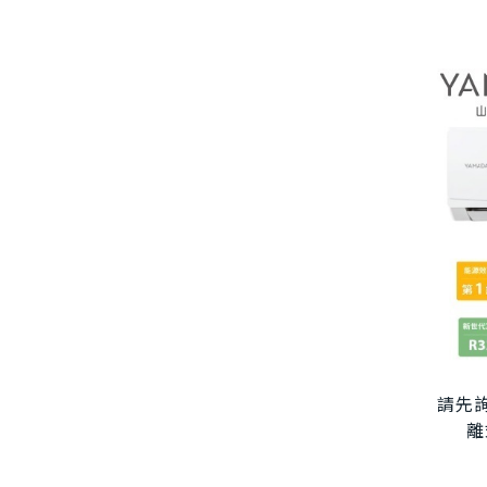
請先詢
離