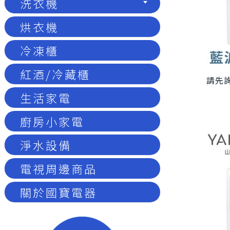
洗衣機
烘衣機
冷凍櫃
紅酒/冷藏櫃
請先詢
生活家電
廚房小家電
淨水設備
電視周邊商品
關於國寶電器