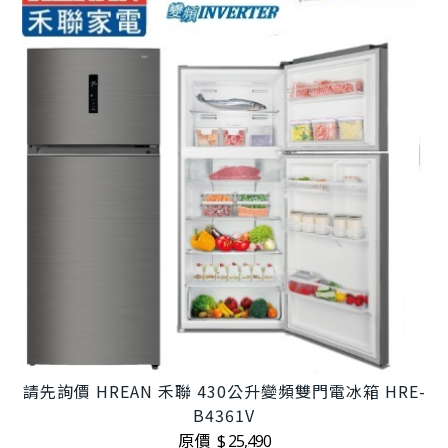
請先詢價 HREAN 禾聯 430公升變頻雙門電冰箱 HRE-
B4361V
原價
$ 25,490