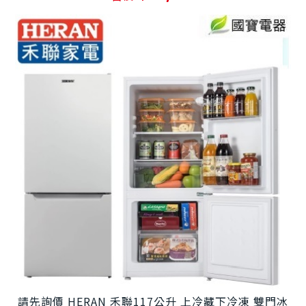
請先詢價 HERAN 禾聯117公升 上冷藏下冷凍 雙門冰