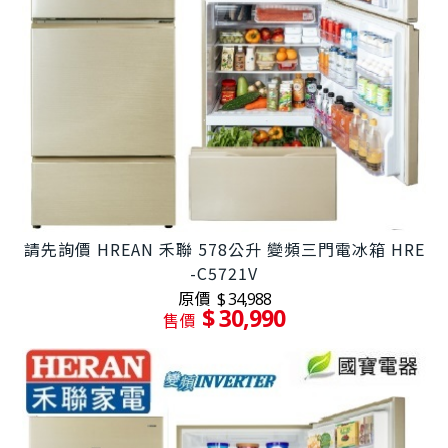
請先詢價 HREAN 禾聯 578公升 變頻三門電冰箱 HRE
-C5721V
原價
$ 34,988
$ 30,990
售價