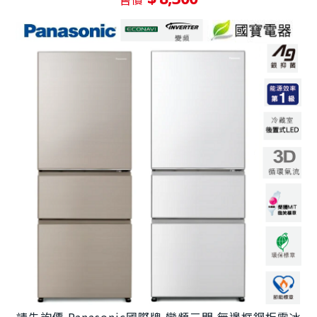
請先詢價 Panasonic國際牌 變頻三門 無邊框鋼板電冰