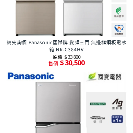
請先詢價 Panasonic國際牌 變頻三門 無邊框鋼板電冰
箱 NR-C384HV
原價
$ 33,800
$ 30,500
售價