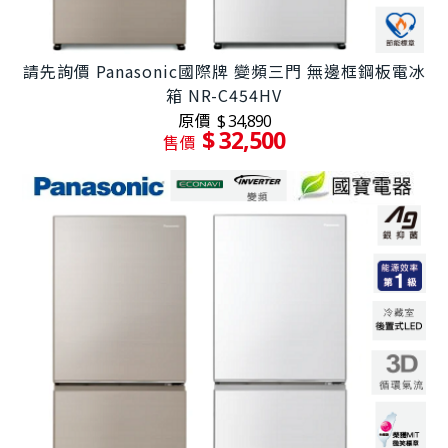
請先詢價 Panasonic國際牌 變頻三門 無邊框鋼板電冰
箱 NR-C454HV
原價
$ 34,890
$ 32,500
售價