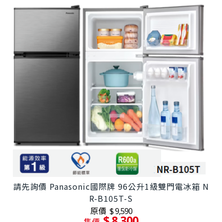
請先詢價 Panasonic國際牌 96公升1級雙門電冰箱 N
R-B105T-S
原價
$ 9,590
$ 8,300
售價